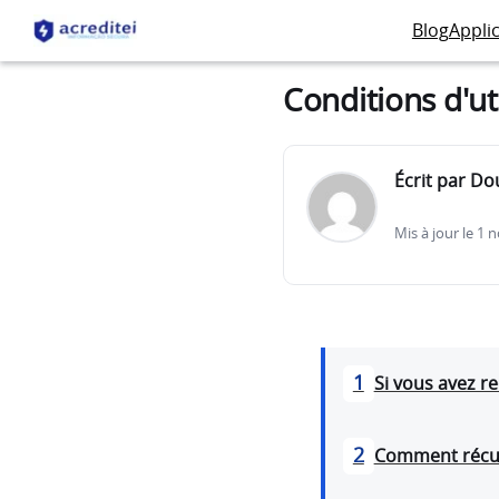
Blog
Appli
Conditions d'ut
Écrit par Do
Mis à jour le 1
1
Si vous avez r
2
Comment récup