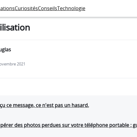
cations
Curiosités
Conseils
Technologie
ilisation
uglas
 novembre 2021
eçu ce message, ce n'est pas un hasard.
érer des photos perdues sur votre téléphone portable : g