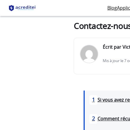
Blog
Appli
Contactez-nou
Écrit par Vic
Mis à jour le 7 
1
Si vous avez r
2
Comment récup