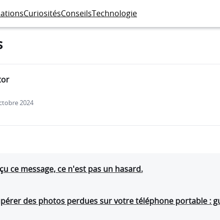
cations
Curiosités
Conseils
Technologie
s
tor
octobre 2024
eçu ce message, ce n'est pas un hasard.
érer des photos perdues sur votre téléphone portable : g