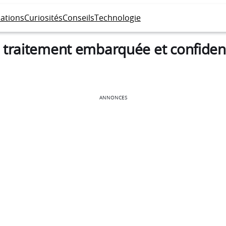
cations
Curiosités
Conseils
Technologie
 traitement embarquée et confident
ANNONCES