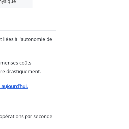
physique
nt liées à l'autonomie de
immenses coûts
ire drastiquement.
 aujourd’hui.
'opérations par seconde