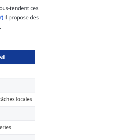
sous-tendent ces
r)
Il propose des
.
eil
tâches locales
eries