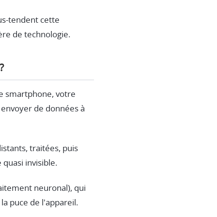
us-tendent cette
ère de technologie.
?
tre smartphone, votre
s envoyer de données à
tants, traitées, puis
quasi invisible.
aitement neuronal), qui
a puce de l'appareil.