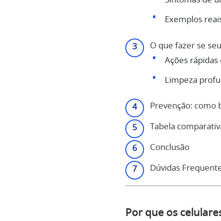
Exemplos reai
O que fazer se seu
Ações rápidas
Limpeza profu
Prevenção: como bl
Tabela comparativa
Conclusão
Dúvidas Frequent
Por que os celulare