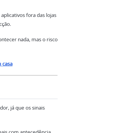
plicativos fora das lojas
cção.
ontecer nada, mas o risco
m casa
r, já que os sinais
nais com antecedência