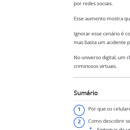
por redes sociais.
Esse aumento mostra que 
Ignorar esse cenário é 
mas basta um acidente pa
No universo digital, um c
criminosos virtuais.
Sumário
Por que os celular
Como descobrir se 
Sintomas de u