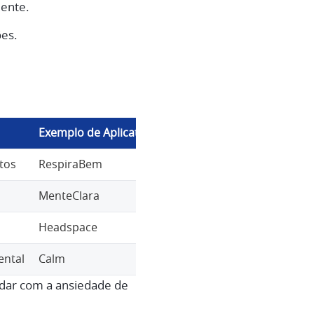
iente.
ões.
Exemplo de Aplicativo
tos
RespiraBem
MenteClara
Headspace
ental
Calm
lidar com a ansiedade de