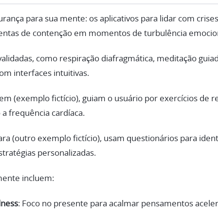
rança para sua mente: os aplicativos para lidar com crise
ntas de contenção em momentos de turbulência emocion
alidadas, como respiração diafragmática, meditação guiada
m interfaces intuitivas.
m (exemplo fictício), guiam o usuário por exercícios de r
 a frequência cardíaca.
a (outro exemplo fictício), usam questionários para identi
tratégias personalizadas.
mente incluem:
lness
: Foco no presente para acalmar pensamentos acele