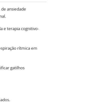
s de ansiedade
al.
 e terapia cognitivo-
espiração rítmica em
ficar gatilhos
rados.