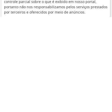
controle parcial sobre o que é exibido em nosso portal,
portanto não nos responsabilizamos pelos serviços prestados
por terceiros e oferecidos por meio de anúncios.
Links úteis
Blog
Aplicativos
Curiosidades
Dicas
Tecnologia
Navegue
Sobre nós