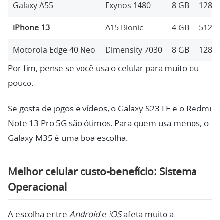
Galaxy A55
Exynos 1480
8 GB
128/2
iPhone 13
A15 Bionic
4 GB
512 
Motorola Edge 40 Neo
Dimensity 7030
8 GB
128/2
Por fim, pense se você usa o celular para muito ou
pouco.
Se gosta de jogos e vídeos, o Galaxy S23 FE e o Redmi
Note 13 Pro 5G são ótimos. Para quem usa menos, o
Galaxy M35 é uma boa escolha.
Melhor celular custo-benefício: Sistema
Operacional
A escolha entre
Android
e
iOS
afeta muito a