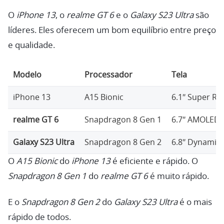
O
iPhone 13
, o
realme GT 6
e o
Galaxy S23 Ultra
são
líderes. Eles oferecem um bom equilíbrio entre preço
e qualidade.
Modelo
Processador
Tela
iPhone 13
A15 Bionic
6.1″ Super Re
realme GT 6
Snapdragon 8 Gen 1
6.7″ AMOLED
Galaxy S23 Ultra
Snapdragon 8 Gen 2
6.8″ Dynami
O
A15 Bionic
do
iPhone 13
é eficiente e rápido. O
Snapdragon 8 Gen 1
do
realme GT 6
é muito rápido.
E o
Snapdragon 8 Gen 2
do
Galaxy S23 Ultra
é o mais
rápido de todos.