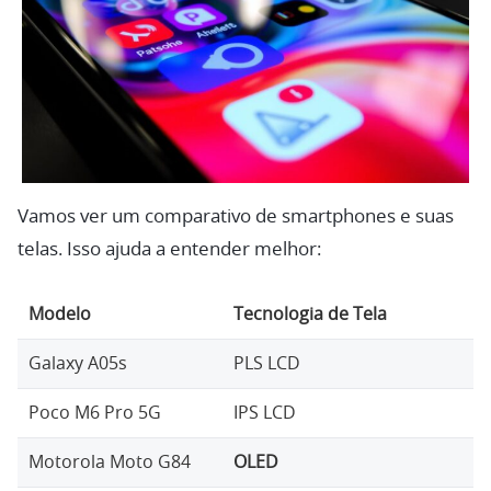
Vamos ver um comparativo de smartphones e suas
telas. Isso ajuda a entender melhor:
Modelo
Tecnologia de Tela
T
Galaxy A05s
PLS LCD
6,
Poco M6 Pro 5G
IPS LCD
6,
Motorola Moto G84
OLED
6,