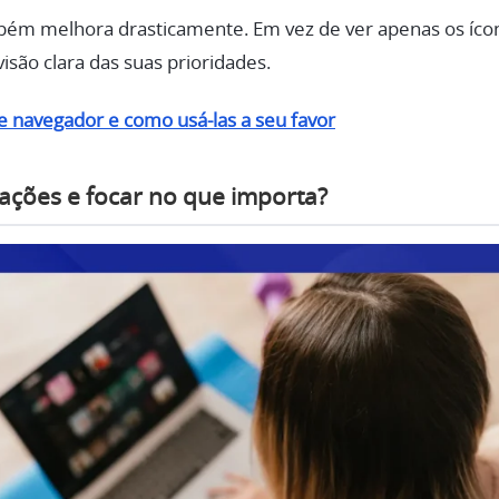
mbém melhora drasticamente. Em vez de ver apenas os íc
isão clara das suas prioridades.
 navegador e como usá-las a seu favor
ações e focar no que importa?