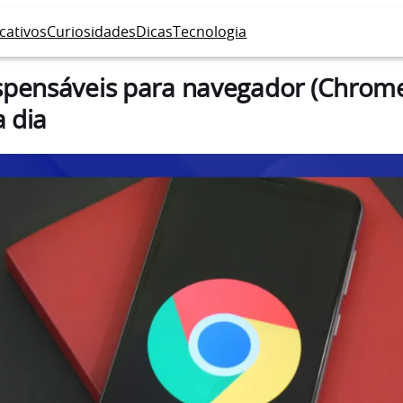
icativos
Curiosidades
Dicas
Tecnologia
spensáveis para navegador (Chrome
a dia