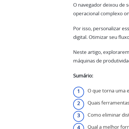
O navegador deixou de se
operacional complexo on
Por isso, personalizar e
digital. Otimizar seu flu
Neste artigo, explorare
máquinas de produtividad
Sumário:
O que torna uma 
Quais ferramenta
Como eliminar dis
Qual a melhor for