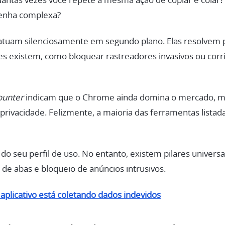
 quantas vezes você repete a mesma ação de copiar e cola
enha complexa?
tuam silenciosamente em segundo plano. Elas resolvem
es existem, como bloquear rastreadores invasivos ou cor
ounter
indicam que o Chrome ainda domina o mercado, m
privacidade. Felizmente, a maioria das ferramentas listad
do seu perfil de uso. No entanto, existem pilares univer
 de abas e bloqueio de anúncios intrusivos.
plicativo está coletando dados indevidos