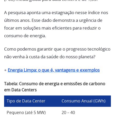
A pesquisa aponta uma estagnação nesse índice nos
últimos anos. Esse dado demonstra a urgência de
focar em soluções mais eficientes para reduzir o
consumo de energia.
Como podemos garantir que o progresso tecnológico
não venha à custa da saúde do nosso planeta?
+
Energia Limpa: o que é, vantagens e exemplos
Tabela: Consumo de energia e emissões de carbono
em Data Centers
Tipo de Data Center
Consumo Anual (GWh)
Em
Pequeno (até 5 MW)
20 – 40
10