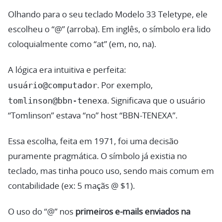
Olhando para o seu teclado Modelo 33 Teletype, ele
escolheu o “@” (arroba). Em inglês, o símbolo era lido
coloquialmente como “at” (em, no, na).
A lógica era intuitiva e perfeita:
usuário@computador
. Por exemplo,
tomlinson@bbn-tenexa
. Significava que o usuário
“Tomlinson” estava “no” host “BBN-TENEXA”.
Essa escolha, feita em 1971, foi uma decisão
puramente pragmática. O símbolo já existia no
teclado, mas tinha pouco uso, sendo mais comum em
contabilidade (ex: 5 maçãs @ $1).
O uso do “@” nos
primeiros e-mails enviados na