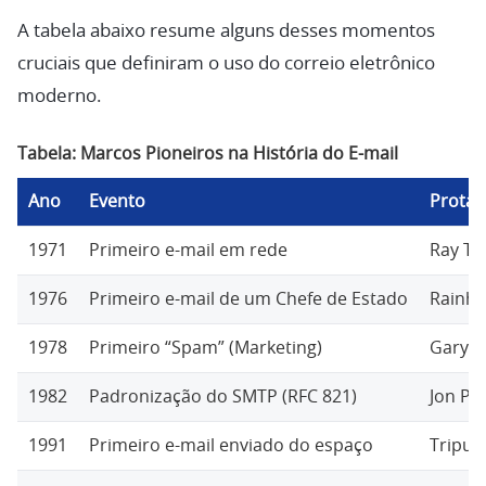
A tabela abaixo resume alguns desses momentos
cruciais que definiram o uso do correio eletrônico
moderno.
Tabela: Marcos Pioneiros na História do E-mail
Ano
Evento
Protag
1971
Primeiro e-mail em rede
Ray To
1976
Primeiro e-mail de um Chefe de Estado
Rainha 
1978
Primeiro “Spam” (Marketing)
Gary T
1982
Padronização do SMTP (RFC 821)
Jon Pos
1991
Primeiro e-mail enviado do espaço
Tripul