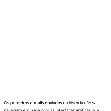
Os
primeiros e-mails enviados na história
não se
pareciam em nada com as interfaces gráficas que